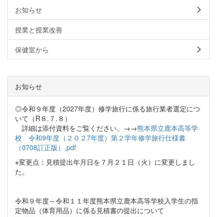
お知らせ
授業と授業改善
保健室から
お知らせ
◎令和９年度（2027年度）修学旅行に係る旅行業者選定につ
いて（R８.７.８）
詳細は添付資料をご覧ください。→→
熊本県立鹿本高等学
校 令和9年度（２０２7年度）第２学年修学旅行仕様書
（0708訂正版）.pdf
※変更点：見積提出年月日を７月２１日（火）に変更しまし
た。
令和９年度～令和１１年度熊本県立鹿本高等学校入学生の指
定物品（体育用品）に係る見積書の提出について