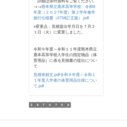
詳細は添付資料をご覧ください。
→→
熊本県立鹿本高等学校 令和9
年度（２０２7年度）第２学年修学
旅行仕様書（0708訂正版）.pdf
※変更点：見積提出年月日を７月２
１日（火）に変更しました。
令和９年度～令和１１年度熊本県立
鹿本高等学校入学生の指定物品（体
育用品）に係る見積書の提出につい
て
見積依頼文.pdf
令和９年度～令和１
１年度入学者の体育用品仕様につい
て.pdf
3
8
7
6
7
0
8