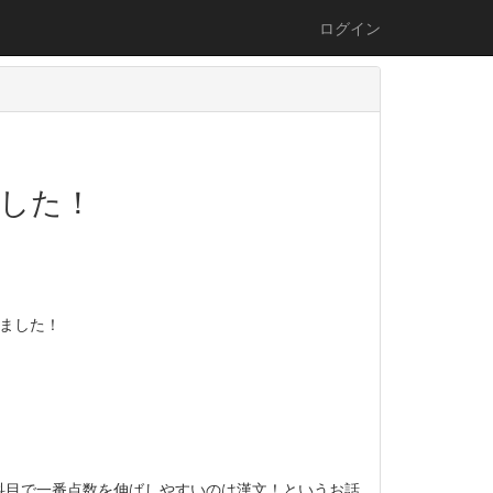
ログイン
した！
ました！
科目で一番点数を伸ばしやすいのは漢文！というお話