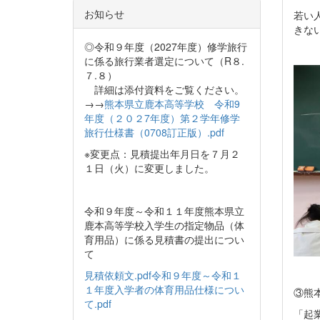
お知らせ
若い
きな
◎令和９年度（2027年度）修学旅行
に係る旅行業者選定について（R８.
７.８）
詳細は添付資料をご覧ください。
→→
熊本県立鹿本高等学校 令和9
年度（２０２7年度）第２学年修学
旅行仕様書（0708訂正版）.pdf
※変更点：見積提出年月日を７月２
１日（火）に変更しました。
令和９年度～令和１１年度熊本県立
鹿本高等学校入学生の指定物品（体
育用品）に係る見積書の提出につい
て
見積依頼文.pdf
令和９年度～令和１
１年度入学者の体育用品仕様につい
③熊
て.pdf
「起