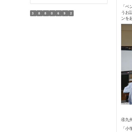
「ベ
うお
3
8
8
0
6
9
2
ンを
④九
「小