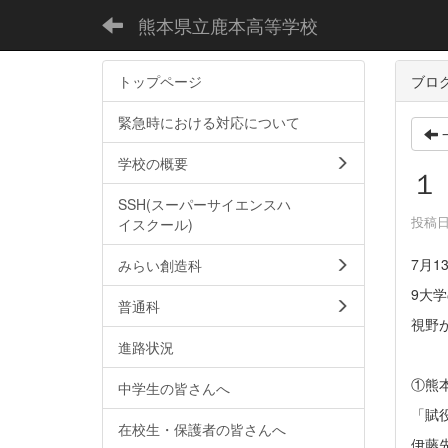
熊本県立鹿本高等学校
トップページ
ブロ
緊急時における対応について
学校の概要
１
SSH(スーパーサイエンスハ
投稿日時
イスクール)
7月
みらい創造科
9大
普通科
視野
進路状況
①熊
中学生の皆さんへ
「賦
在校生・保護者の皆さんへ
伊藤