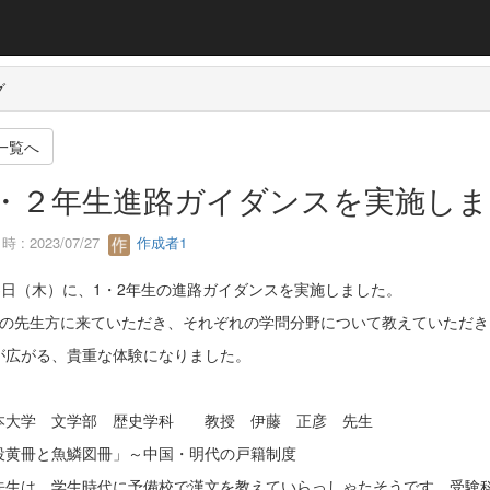
グ
一覧へ
・２年生進路ガイダンスを実施しま
 : 2023/07/27
作成者1
13日（木）に、1・2年生の進路ガイダンスを実施しました。
学の先生方に来ていただき、それぞれの学問分野について教えていただき
が広がる、貴重な体験になりました。
本大学 文学部 歴史学科 教授 伊藤 正彦 先生
役黄冊と魚鱗図冊」～中国・明代の戸籍制度
先生は、学生時代に予備校で漢文を教えていらっしゃたそうです。受験