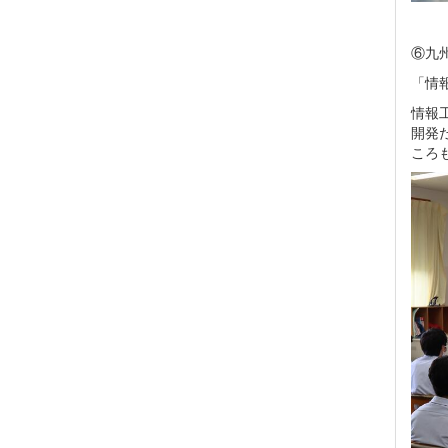
⑥九
「情
情報
開発
ころ