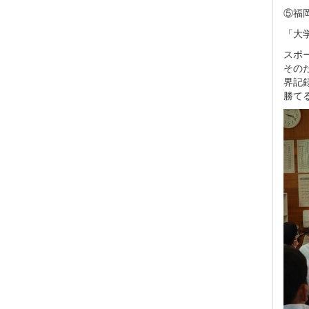
⑤福
「大
スポ
その
界記
勝て