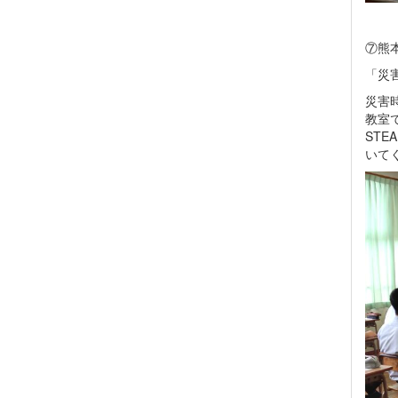
⑦熊
「災
災害
教室
ST
いて