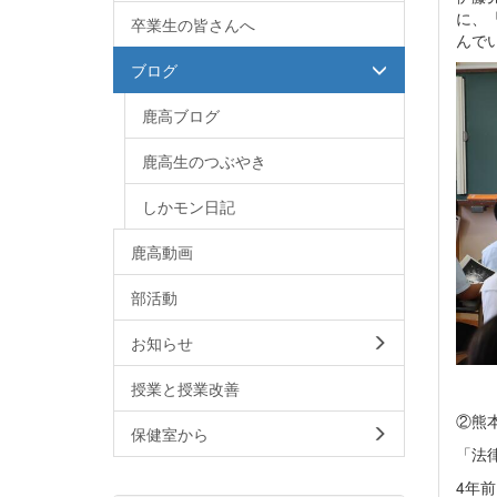
に、
卒業生の皆さんへ
んで
ブログ
鹿高ブログ
鹿高生のつぶやき
しかモン日記
鹿高動画
部活動
お知らせ
授業と授業改善
②熊
保健室から
「法
4年