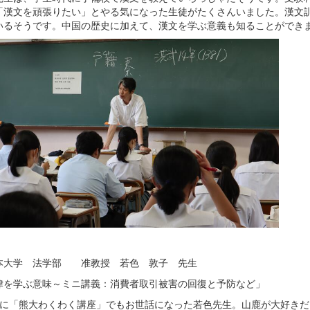
「漢文を頑張りたい」とやる気になった生徒がたくさんいました。漢文
いるそうです。中国の歴史に加えて、漢文を学ぶ意義も知ることができ
本大学 法学部 准教授 若色 敦子 先生
律を学ぶ意味～ミニ講義：消費者取引被害の回復と予防など」
前に「熊大わくわく講座」でもお世話になった若色先生。山鹿が大好き