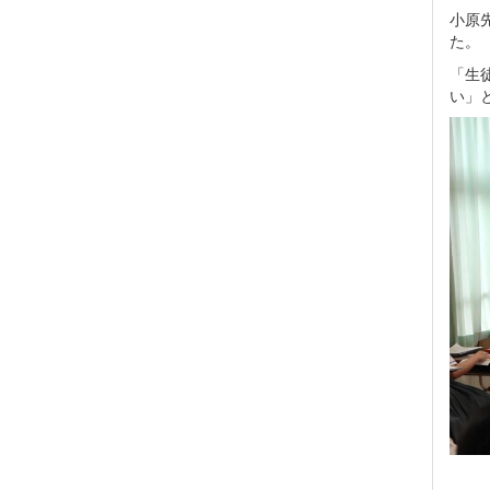
小原
た。
「生
い」