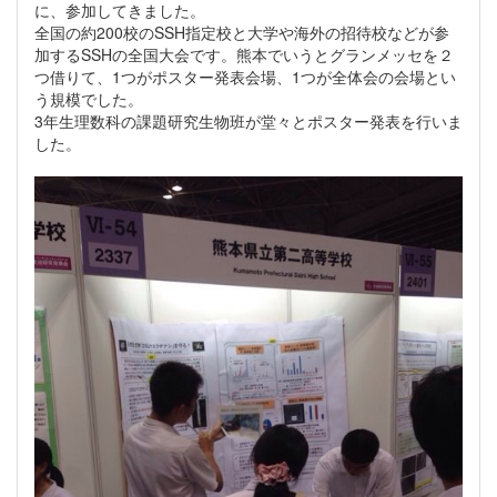
に、参加してきました。
全国の約200校のSSH指定校と大学や海外の招待校などが参
加するSSHの全国大会です。熊本でいうとグランメッセを２
つ借りて、1つがポスター発表会場、1つが全体会の会場とい
う規模でした。
3年生理数科の課題研究生物班が堂々とポスター発表を行いま
した。