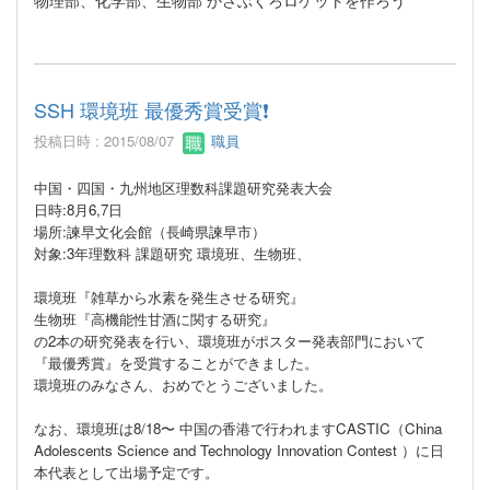
物理部、化学部、生物部 かさぶくろロケットを作ろう
SSH 環境班 最優秀賞受賞❗️
投稿日時 : 2015/08/07
職員
中国・四国・九州地区理数科課題研究発表大会
日時:8月6,7日
場所:諫早文化会館（長崎県諫早市）
対象:3年理数科 課題研究 環境班、生物班、
環境班『雑草から水素を発生させる研究』
生物班『高機能性甘酒に関する研究』
の2本の研究発表を行い、環境班がポスター発表部門において
『最優秀賞』を受賞することができました。
環境班のみなさん、おめでとうございました。
なお、環境班は8/18〜 中国の香港で行われますCASTIC（China
Adolescents Science and Technology Innovation Contest
）に日
本代表として出場
予定です。