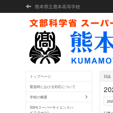
熊本県立鹿本高等学校
トップページ
日誌
緊急時における対応について
2
学校の概要
20
SSH(スーパーサイエンスハ
イスクール)
記事