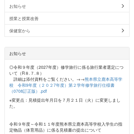
お知らせ
授業と授業改善
保健室から
お知らせ
◎令和９年度（2027年度）修学旅行に係る旅行業者選定につ
いて（R８.７.８）
詳細は添付資料をご覧ください。→→
熊本県立鹿本高等学
校 令和9年度（２０２7年度）第２学年修学旅行仕様書
（0708訂正版）.pdf
※変更点：見積提出年月日を７月２１日（火）に変更しまし
た。
令和９年度～令和１１年度熊本県立鹿本高等学校入学生の指
定物品（体育用品）に係る見積書の提出について