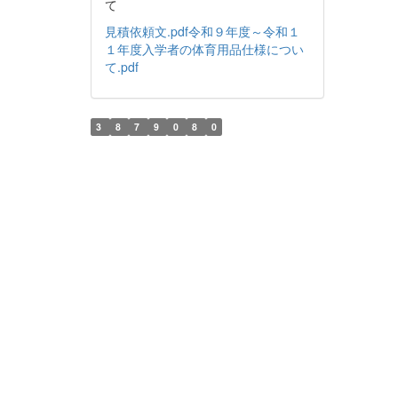
て
見積依頼文.pdf
令和９年度～令和１
１年度入学者の体育用品仕様につい
て.pdf
3
8
7
9
0
8
0