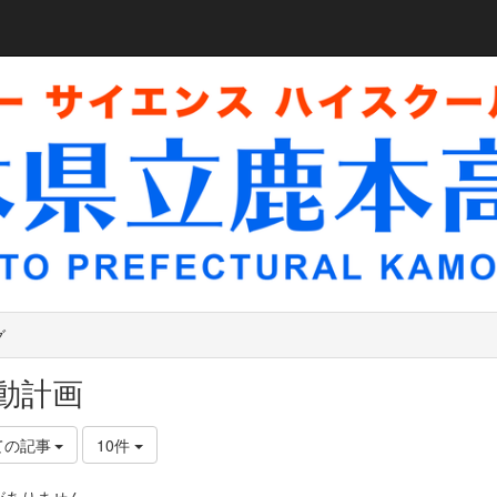
グ
動計画
ての記事
10件
がありません。