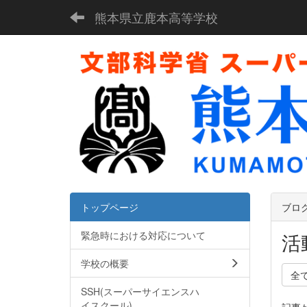
熊本県立鹿本高等学校
トップページ
ブロ
緊急時における対応について
活
学校の概要
全
SSH(スーパーサイエンスハ
イスクール)
記事