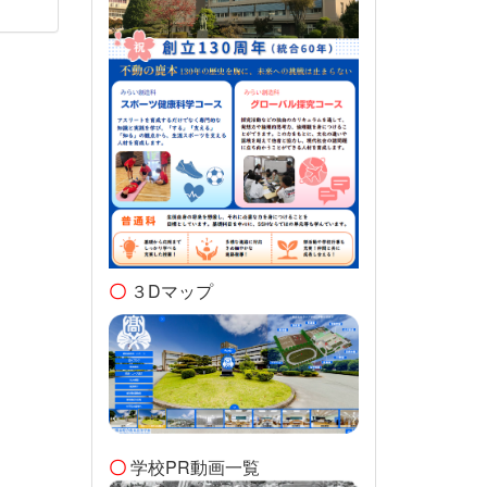
〇
３Dマップ
〇
学校PR動画一覧