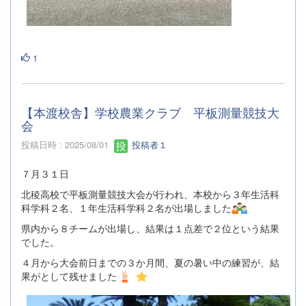
1
【本渡校舎】学校農業クラブ 平板測量競技大
会
投稿日時 : 2025/08/01
投稿者１
７月３１日
北稜高校で平板測量競技大会が行われ、本校から３年生活科
科学科２名、１年生活科学科２名が出場しました
県内から８チームが出場し、結果は１点差で２位という結果
でした。
４月から大会前日までの３か月間、夏の暑い中の練習が、結
果がとして残せました