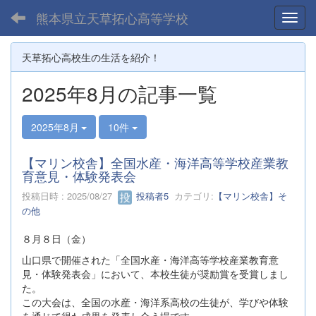
熊本県立天草拓心高等学校
Toggl
天草拓心高校生の生活を紹介！
2025年8月の記事一覧
2025年8月
10件
【マリン校舎】全国水産・海洋高等学校産業教
育意見・体験発表会
投稿日時 : 2025/08/27
投稿者5
カテゴリ:
【マリン校舎】そ
の他
８月８日（金）
山口県で開催された「全国水産・海洋高等学校産業教育意
見・体験発表会」において、本校生徒が奨励賞を受賞しまし
た。
この大会は、全国の水産・海洋系高校の生徒が、学びや体験
を通じて得た成果を発表し合う場です。