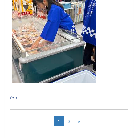
0
1
2
»