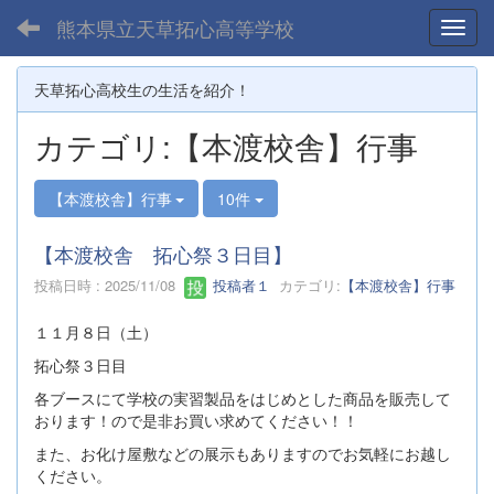
熊本県立天草拓心高等学校
Toggl
天草拓心高校生の生活を紹介！
カテゴリ:【本渡校舎】行事
【本渡校舎】行事
10件
【本渡校舎 拓心祭３日目】
投稿日時 : 2025/11/08
投稿者１
カテゴリ:
【本渡校舎】行事
１１月８日（土）
拓心祭３日目
各ブースにて学校の実習製品をはじめとした商品を販売して
おります！ので是非お買い求めてください！！
また、お化け屋敷などの展示もありますのでお気軽にお越し
ください。