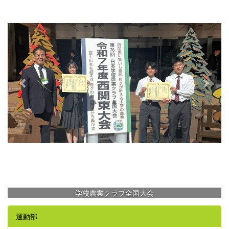
e
x
v
t
i
o
u
s
学校農業クラブ全国大会
運動部