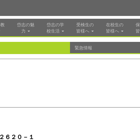
の教
岱志の魅
岱志の学
受検生の
在校生の
保
力
校生活
皆様へ
皆様へ
皆
緊急情報
２６２０－１