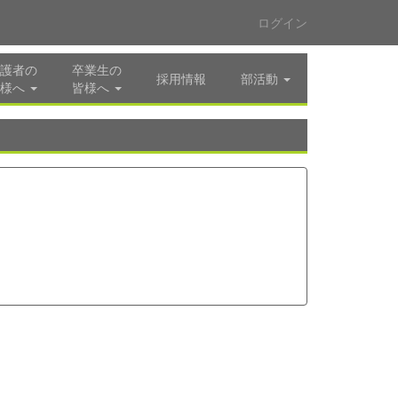
ログイン
護者の
卒業生の
採用情報
部活動
様へ
皆様へ