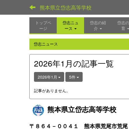
熊本県立岱志高等学校
トップペ
岱志ニュ
岱志の紹
岱志
ージ
ース
介
育
岱志ニュース
2026年1月の記事一覧
2026年1月
5件
記事がありません。
熊本県立岱志高等学校
〒８６４－００４１ 熊本県荒尾市荒尾