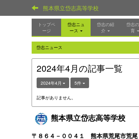
熊本県立岱志高等学校
トップペ
岱志ニュ
岱志の紹
岱志
ージ
ース
介
育
岱志ニュース
2024年4月の記事一覧
2024年4月
5件
記事がありません。
熊本県立岱志高等学校
〒８６４－００４１ 熊本県荒尾市荒尾