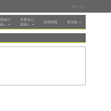
ログイン
護者の
卒業生の
採用情報
部活動
様へ
皆様へ