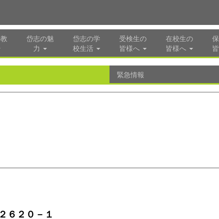
の教
岱志の魅
岱志の学
受検生の
在校生の
保
力
校生活
皆様へ
皆様へ
皆
緊急情報
２６２０－１