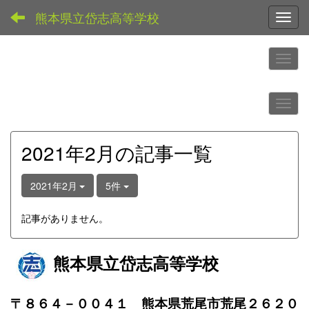
熊本県立岱志高等学校
Toggl
2021年2月の記事一覧
2021年2月
5件
記事がありません。
熊本県立岱志高等学校
〒８６４－００４１ 熊本県荒尾市荒尾２６２０