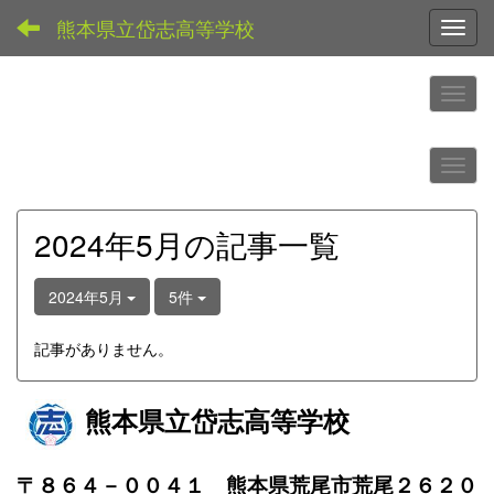
熊本県立岱志高等学校
Toggl
2024年5月の記事一覧
2024年5月
5件
記事がありません。
熊本県立岱志高等学校
〒８６４－００４１ 熊本県荒尾市荒尾２６２０