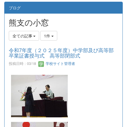
ブログ
熊支の小窓
全ての記事
1件
令和7年度（２０２５年度）中学部及び高等部
卒業証書授与式 高等部閉部式
投稿日時 : 03/18
学校サイト管理者