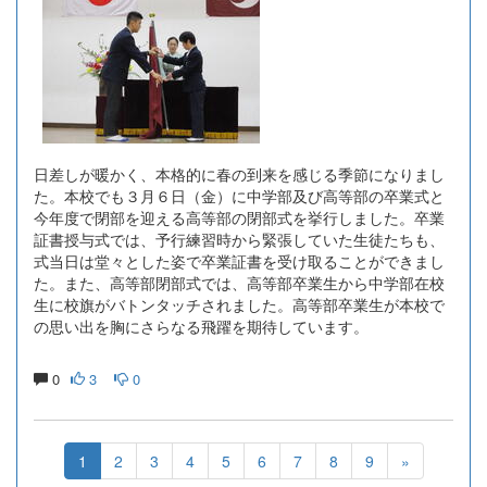
日差しが暖かく、本格的に春の到来を感じる季節になりまし
た。本校でも３月６日（金）に中学部及び高等部の卒業式と
今年度で閉部を迎える高等部の閉部式を挙行しました。卒業
証書授与式では、予行練習時から緊張していた生徒たちも、
式当日は堂々とした姿で卒業証書を受け取ることができまし
た。また、高等部閉部式では、高等部卒業生から中学部在校
生に校旗がバトンタッチされました。高等部卒業生が本校で
の思い出を胸にさらなる飛躍を期待しています。
0
3
0
1
2
3
4
5
6
7
8
9
»