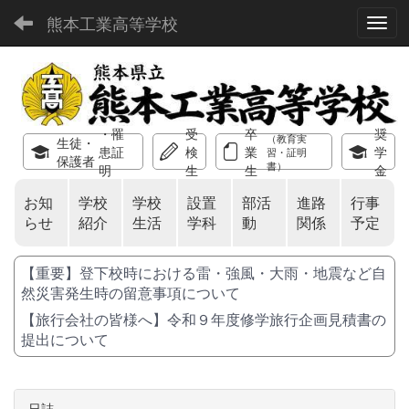
熊本工業高等学校
Toggl
・罹
受
卒
奨
（教育実
生徒・
患証
検
業
学
習・証明
保護者
書）
明
生
生
金
お知
学校
学校
設置
部活
進路
行事
らせ
紹介
生活
学科
動
関係
予定
【重要】登下校時における雷・強風・大雨・地震など自
然災害発生時の留意事項について
【旅行会社の皆様へ】令和９年度修学旅行企画見積書の
提出について
日誌