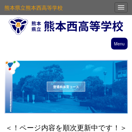
熊本県立熊本西高等学校
Toggl
Menu
普通科体育コース
＜！ページ内容を順次更新中です！＞