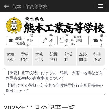
熊本工業高等学校
Toggl
・罹
受
卒
奨
（教育実
生徒・
患証
検
業
学
習・証明
保護者
書）
明
生
生
金
お知
学校
学校
設置
部活
進路
行事
らせ
紹介
生活
学科
動
関係
予定
【重要】登下校時における雷・強風・大雨・地震など自
然災害発生時の留意事項について
【旅行会社の皆様へ】令和９年度修学旅行企画見積書の
提出について
2025年11月の記事一覧