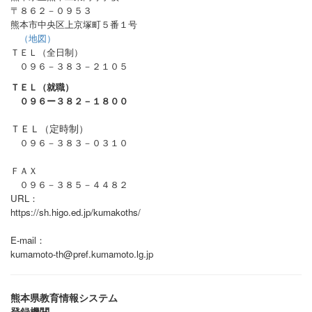
〒８６２－０９５３
熊本市中央区上京塚町５番１号
（地図）
ＴＥＬ（全日制）
０９６－３８３－２１０５
ＴＥＬ（就職）
０９６ー３８２－１８００
ＴＥＬ（定時制）
０９６－３８３－０３１０
ＦＡＸ
０９６－３８５－４４８２
URL：
https://sh.higo.ed.jp/kumakoths/
E-mail：
kumamoto-th@pref.kumamoto.lg.jp
熊本県教育情報システム
登録機関