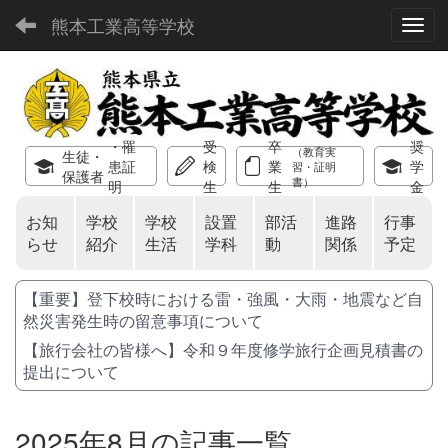
熊本工業高等学校
Toggl
・罹
受
卒
奨
（教育実
生徒・
患証
検
業
学
習・証明
保護者
書）
明
生
生
金
お知
学校
学校
設置
部活
進路
行事
らせ
紹介
生活
学科
動
関係
予定
【重要】登下校時における雷・強風・大雨・地震など自
然災害発生時の留意事項について
【旅行会社の皆様へ】令和９年度修学旅行企画見積書の
提出について
2025年8月の記事一覧