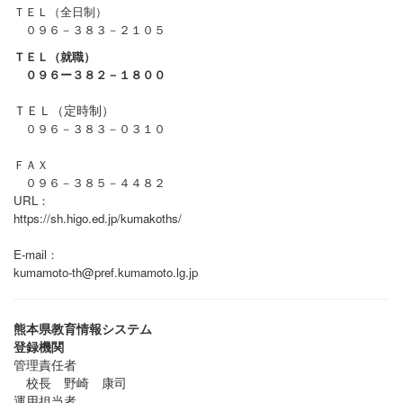
ＴＥＬ（全日制）
０９６－３８３－２１０５
ＴＥＬ（就職）
０９６ー３８２－１８００
ＴＥＬ（定時制）
０９６－３８３－０３１０
ＦＡＸ
０９６－３８５－４４８２
URL：
https://sh.higo.ed.jp/kumakoths/
E-mail：
kumamoto-th@pref.kumamoto.lg.jp
熊本県教育情報システム
登録機関
管理責任者
校長 野崎 康司
運用担当者