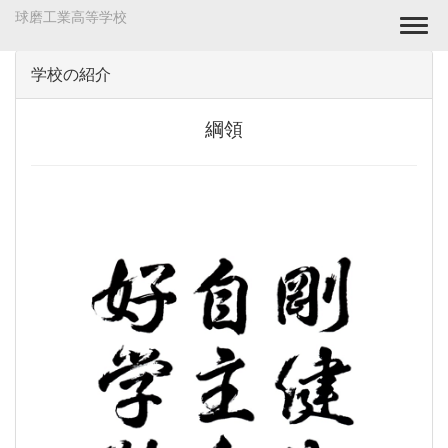
球磨工業高等学校
Togg
学校の紹介
綱領