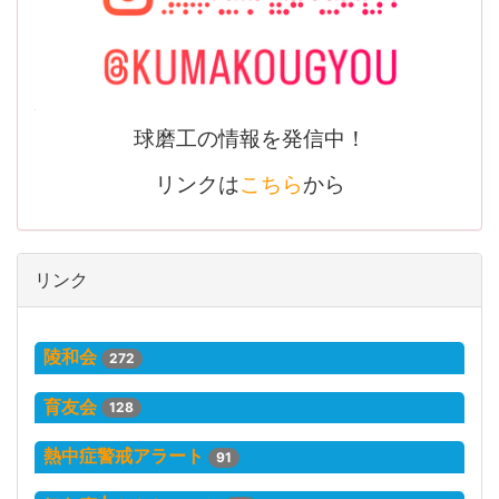
球磨工の情報を発信中！
リンクは
こちら
から
リンク
陵和会
272
育友会
128
熱中症警戒アラート
91