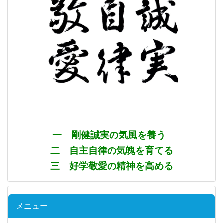
一 剛健誠実の気風を養う
二 自主自律の気魄を育てる
三 好学敬愛の精神を高める
メニュー