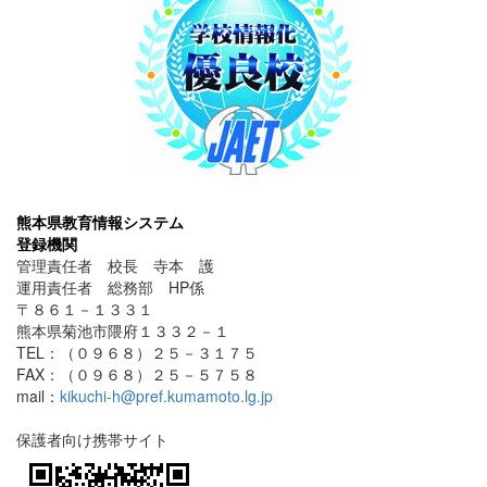
熊本県教育情報システム
登録機関
管理責任者 校長 寺本 護
運用責任者 総務部 HP係
〒８６１－１３３１
熊本県菊池市隈府１３３２－１
TEL：（０９６８）２５－３１７５
FAX：（０９６８）２５－５７５８
mail：
kikuchi-h@pref.kumamoto.lg.jp
保護者向け携帯サイト