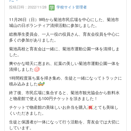
投稿日時 : 2022/11/28
学校サイト管理者
11月26日（日）9時から菊池市民広場を中心にした、菊池市
城山の日ボランティア清掃活動に参加しました。
総務厚生委員会、一人一役の役員さん、育友会役員を中心に
多くの参加がありました。
菊池高校と育友会は一緒に、菊池市運動公園一体を清掃しま
した。
爽やかな晴天に恵まれ、紅葉の美しい菊池市運動公園一体を
清掃しました
1時間程度落ち葉を掃き集め、生徒と一緒になってトラックに
積み込みました
終了後、市民広場に集合すると、菊池市観光協会から飲料水
と物産館で使える100円チケットを頂きました！
チケットで物産館の美味しいお弁当を購入
とても美味し
くいただきました。
生徒と保護者が一体になって行う活動を、育友会では大切に
しています。