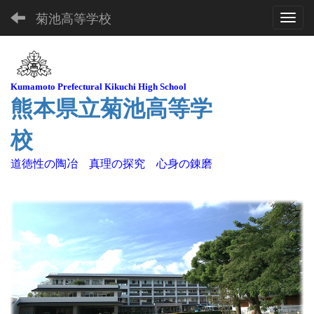
菊池高等学校
Toggl
Kuma
moto Pre
fectural Kikuchi High School
熊本県立菊池高等学
校
道徳性の陶冶 真理の探究 心身の錬磨