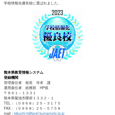
学校情報化優良校に選ばれました。
熊本県教育情報システム
登録機関
管理責任者 校長 寺本 護
運用責任者 総務部 HP係
〒８６１－１３３１
熊本県菊池市隈府１３３２－１
TEL：（０９６８）２５－３１７５
FAX：（０９６８）２５－５７５８
mail：
kikuchi-h@pref.kumamoto.lg.jp