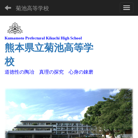
菊池高等学校
Toggl
Kuma
moto Pre
fectural Kikuchi High School
熊本県立菊池高等学
校
道徳性の陶冶 真理の探究 心身の錬磨