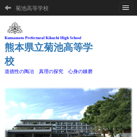
菊池高等学校
Toggl
Kuma
moto Pre
fectural Kikuchi High School
熊本県立菊池高等学
校
道徳性の陶冶 真理の探究 心身の錬磨