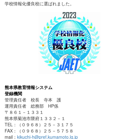
学校情報化優良校に選ばれました。
熊本県教育情報システム
登録機関
管理責任者 校長 寺本 護
運用責任者 総務部 HP係
〒８６１－１３３１
熊本県菊池市隈府１３３２－１
TEL：（０９６８）２５－３１７５
FAX：（０９６８）２５－５７５８
mail：
kikuchi-h@pref.kumamoto.lg.jp