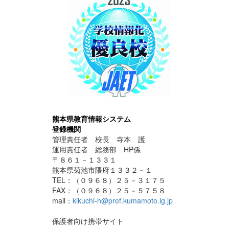
熊本県教育情報システム
登録機関
管理責任者 校長 寺本 護
運用責任者 総務部 HP係
〒８６１－１３３１
熊本県菊池市隈府１３３２－１
TEL：（０９６８）２５－３１７５
FAX：（０９６８）２５－５７５８
mail：
kikuchi-h@pref.kumamoto.lg.jp
保護者向け携帯サイト