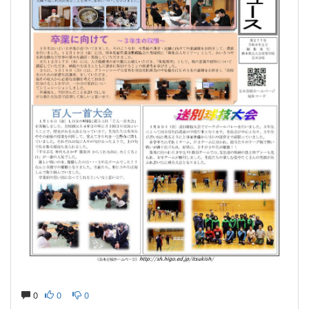
0
0
0