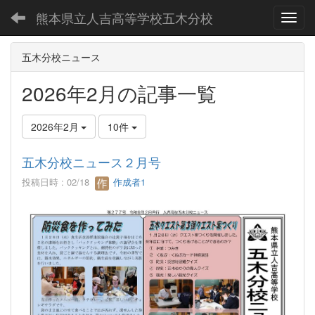
熊本県立人吉高等学校五木分校
Toggl
五木分校ニュース
2026年2月の記事一覧
2026年2月
10件
五木分校ニュース２月号
投稿日時 : 02/18
作成者1