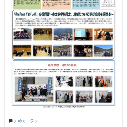
0
0
0