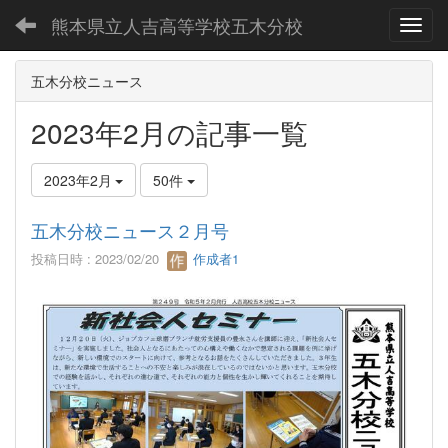
熊本県立人吉高等学校五木分校
Toggl
五木分校ニュース
2023年2月の記事一覧
2023年2月
50件
五木分校ニュース２月号
投稿日時 : 2023/02/20
作成者1