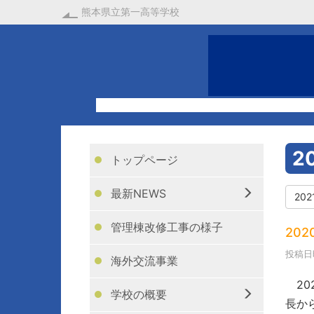
熊本県立第一高等学校
2
トップページ
最新NEWS
20
管理棟改修工事の様子
20
投稿日時
海外交流事業
20
学校の概要
長か