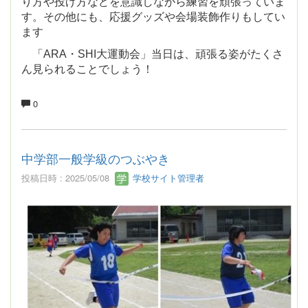
り方や投げ
方などを意識しながら練習を頑張ってい
ま
す。その他にも、応援グッズや会場装飾
作りもしてい
ます
「ARA・SHI大運動会」当日は、頑張る
姿がたくさ
ん見られることでしょう！
0
中学部一般学級のつぶやき
投稿日時 : 2025/05/08
学校サイト管理者