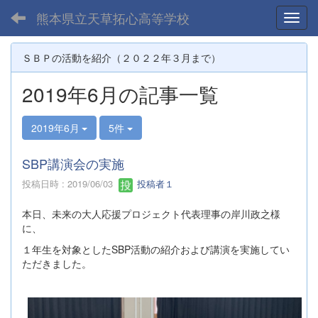
熊本県立天草拓心高等学校
Toggl
ＳＢＰの活動を紹介（２０２２年３月まで）
2019年6月の記事一覧
2019年6月
5件
SBP講演会の実施
投稿日時 : 2019/06/03
投稿者１
本日、未来の大人応援プロジェクト代表理事の岸川政之様
に、
１年生を対象としたSBP活動の紹介および講演を実施してい
ただきました。