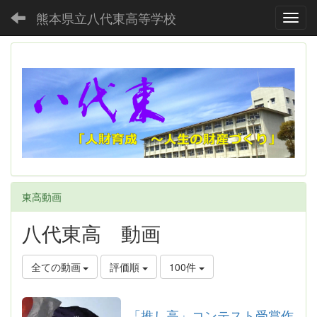
熊本県立八代東高等学校
Toggl
東高動画
八代東高 動画
全ての動画
評価順
100件
「推し高」コンテスト受賞作