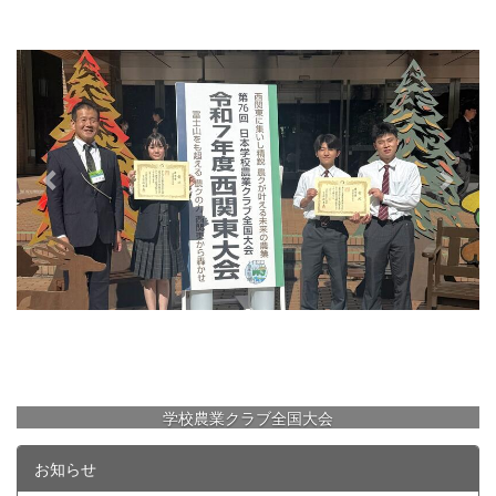
e
x
v
t
i
o
u
s
学校農業クラブ全国大会
お知らせ