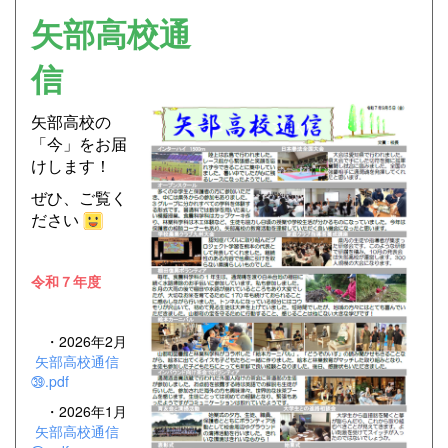
矢部高校通
信
矢部高校の
「今」をお届
けします！
ぜひ、ご覧く
ださい
令和７年度
・2026年2月
矢部高校通信
㊴.pdf
・2026年1月
矢部高校通信