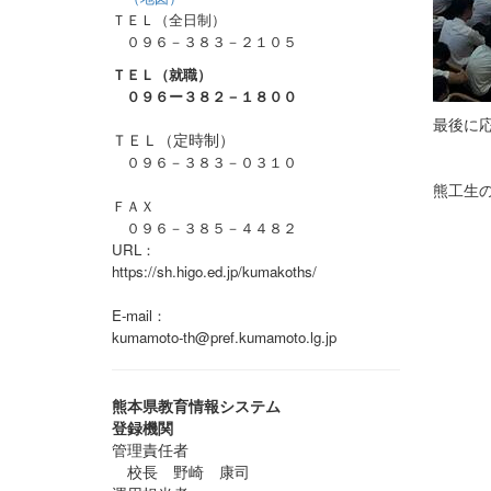
ＴＥＬ（全日制）
０９６－３８３－２１０５
ＴＥＬ（就職）
０９６ー３８２－１８００
最後に
ＴＥＬ（定時制）
０９６－３８３－０３１０
熊工生
ＦＡＸ
０９６－３８５－４４８２
URL：
https://sh.higo.ed.jp/kumakoths/
E-mail：
kumamoto-th@pref.kumamoto.lg.jp
熊本県教育情報システム
登録機関
管理責任者
校長 野崎 康司