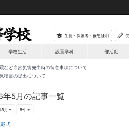
生徒・保護者
・罹患証明
学校生活
設置学科
部活動
震など自然災害発生時の留意事項について
見積書の提出について
26年5月の記事一覧
年5月
5件
推戴式