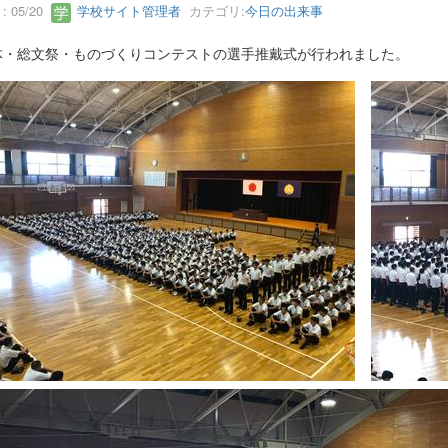
 05/20
学校サイト管理者
カテゴリ:
今日の出来事
体・総文祭・ものづくりコンテストの選手推戴式が行われました。