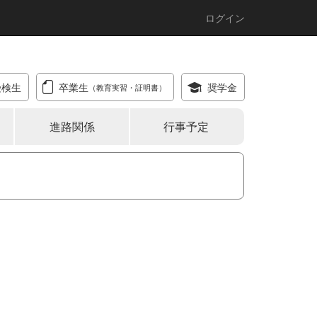
ログイン
受検生
卒業生
奨学金
（教育実習・証明書）
進路関係
行事予定