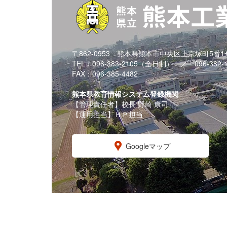
〒862-0953 熊本県熊本市中央区上京塚町5番1
TEL：096-383-2105（全日制） ／ 096-382
FAX：096-385-4482
熊本県教育情報システム登録機関
【管理責任者】校長 野崎 康司
【運用担当】ＨＰ担当
Googleマップ