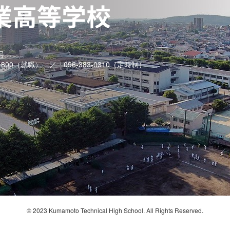
号
-1800（就職） ／ 096-383-0310（定時制）
© 2023 Kumamoto Technical High School. All Rights Reserved.