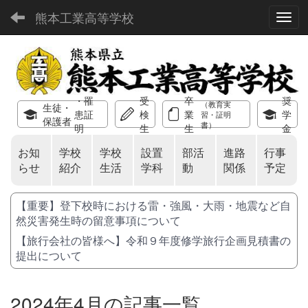
熊本工業高等学校
Toggl
・罹
受
卒
奨
（教育実
生徒・
患証
検
業
学
習・証明
保護者
書）
明
生
生
金
お知
学校
学校
設置
部活
進路
行事
らせ
紹介
生活
学科
動
関係
予定
【重要】登下校時における雷・強風・大雨・地震など自
然災害発生時の留意事項について
【旅行会社の皆様へ】令和９年度修学旅行企画見積書の
提出について
2024年4月の記事一覧