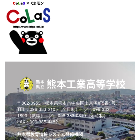
〒862-0953 熊本県熊本市中央区上京塚町5番1号
TEL：096-383-2105（全日制） ／ 096-382-
1800（就職） ／ 096-383-0310（定時制）
FAX：096-385-4482
熊本県教育情報システム登録機関