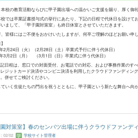
り本校の教育活動ならびに甲子園出場への温かいご支援を賜り、厚く御
本校では卒業証書授与式の挙行にあたり、下記の日程で代休日を設けて
伴いまして、「甲子園対策室」も終日休室とさせていただきます。
折、皆様にはご不便をおかけいたしますが、何卒ご理解のほどお願い申
日】
2月24日（火）（2月28日（土）卒業式予行に伴う代休日）
年3月2日（月） （3月1日（日）卒業式に伴う代休日）
上記日程は、窓口での対面受付、お電話での対応、および事務作業のす
クレジットカード決済やコンビニ決済を利用したクラウドファンディン
す。併せてご検討ください。
ていく生徒たちの門出を祝うとともに、甲子園という新たな舞台へ向か
子園対策室】春のセンバツ出場に伴うクラウドファンデ
 02/02
学校サイト管理者