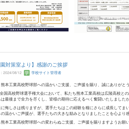
子園対策室より】感謝のご挨拶
 2024/08/12
学校サイト管理者
り熊本工業高校野球部への温かいご支援、ご声援を賜り、誠にありがと
回全国高校野球選手権大会において、私たち熊本工業高校は広陵高校との
ちは最後まで全力を尽くし、皆様の期待に応えるべく奮闘いたしました
果に悔しさは残りますが、選手たちはこの経験を糧にさらに成長してま
らの温かいご声援が、選手たちの大きな励みとなりましたことを心より
も熊本工業高校野球部への変わらぬご支援、ご声援を賜りますようお願