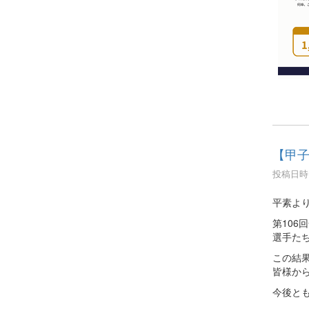
【甲
投稿日時 :
平素よ
第106
選手た
この結
皆様か
今後と