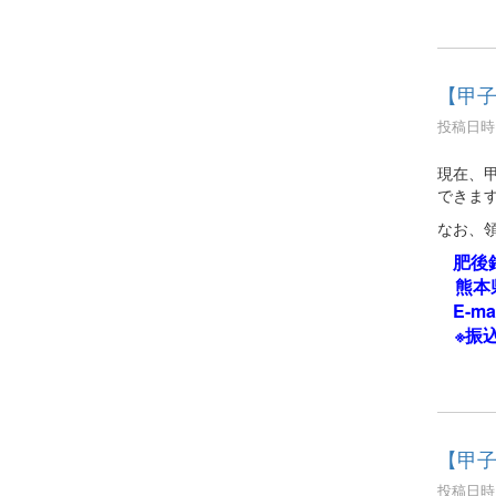
【甲
投稿日時 :
現在、
できま
なお、
肥後
熊本県
E-ma
※振込
【甲
投稿日時 :