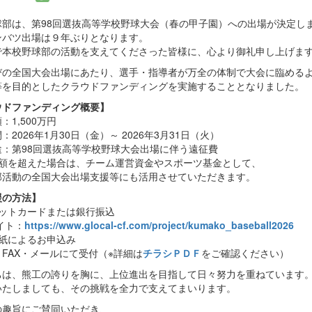
球部は、第98回選抜高等学校野球大会（春の甲子園）への出場が決定し
ンバツ出場は９年ぶりとなります。
で本校野球部の活動を支えてくださった皆様に、心より御礼申し上げま
びの全国大会出場にあたり、選手・指導者が万全の体制で大会に臨める
等を目的としたクラウドファンディングを実施することとなりました。
ウドファンディング概要】
：1,500万円
：2026年1月30日（金）～ 2026年3月31日（火）
途：第98回選抜高等学校野球大会出場に伴う遠征費
金額を超えた場合は、チーム運営資金やスポーツ基金として、
活動の全国大会出場支援等にも活用させていただきます。
援の方法】
ジットカードまたは銀行振込
イト：
https://www.glocal-cf.com/project/kumako_baseball2026
用紙によるお申込み
FAX・メールにて受付（※詳細は
チラシＰＤＦ
をご確認ください）
ちは、熊工の誇りを胸に、上位進出を目指して日々努力を重ねています
いたしましても、その挑戦を全力で支えてまいります。
の趣旨にご賛同いただき、