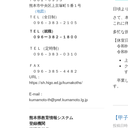
熊本市中央区上京塚町５番１号
日頃よ
（地図）
ＴＥＬ（全日制）
さて、
０９６－３８３－２１０５
これに
ＴＥＬ（就職）
多忙な
０９６ー３８２－１８００
【休室
令和8年
ＴＥＬ（定時制）
令和8
０９６－３８３－０３１０
ＦＡＸ
０９６－３８５－４４８２
URL：
卒業し
https://sh.higo.ed.jp/kumakoths/
す。
E-mail：
kumamoto-th@pref.kumamoto.lg.jp
【甲
熊本県教育情報システム
登録機関
投稿日時 :