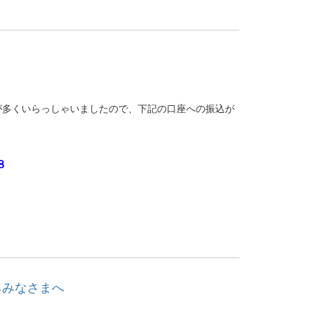
が多くいらっしゃいましたので、下記の口座への振込が
。
８
るみなさまへ