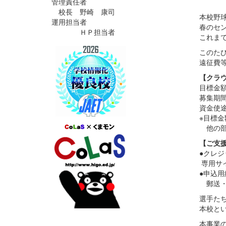
管理責任者
校長 野崎 康司
本校野
運用担当者
春のセ
ＨＰ担当者
これま
このた
遠征費
【クラ
目標金額
募集期間
資金使
※目標
他の部
【ご支
●クレ
専用サ
●申込
郵送・
選手た
本校と
本事業