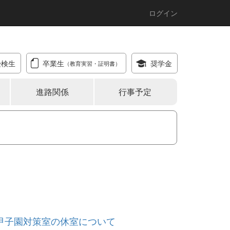
ログイン
受検生
卒業生
奨学金
（教育実習・証明書）
進路関係
行事予定
び甲子園対策室の休室について