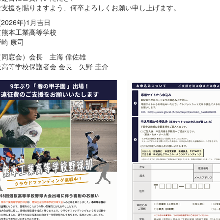
ご支援を賜りますよう、何卒よろしくお願い申し上げます。
2026年)1月吉日
立熊本工業高等学校
崎 康司
（同窓会）会長 主海 偉佐雄
高等学校保護者会 会長 矢野 圭介