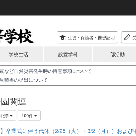
生徒・保護者
・罹患証明
学校生活
設置学科
部活動
震など自然災害発生時の留意事項について
見積書の提出について
子園関連
の記事
100件
】卒業式に伴う代休（2/25（火）・3/2（月））およ