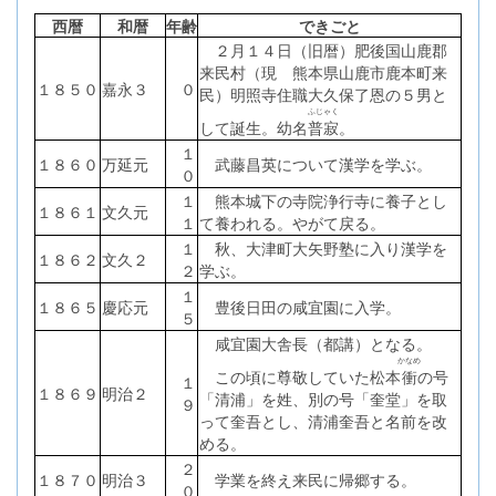
西暦
和暦
年齢
できごと
２月１４日（旧暦）肥後国山鹿郡
来民村（現 熊本県山鹿市鹿本町来
１８５０
嘉永３
０
民）明照寺住職大久保了恩の５男と
ふじゃく
して誕生。幼名
普寂
。
１
１８６０
万延元
武藤昌英について漢学を学ぶ。
０
１
熊本城下の寺院浄行寺に養子とし
１８６１
文久元
１
て養われる。やがて戻る。
１
秋、大津町大矢野塾に入り漢学を
１８６２
文久２
２
学ぶ。
１
１８６５
慶応元
豊後日田の咸宜園に入学。
５
咸宜園大舎長（都講）となる。
かなめ
この頃に尊敬していた松本
衝
の号
１
１８６９
明治２
「清浦」を姓、別の号「奎堂」を取
９
って奎吾とし、清浦奎吾と名前を改
める。
２
１８７０
明治３
学業を終え来民に帰郷する。
０