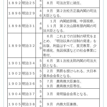
４
１８９２
明治２５
８月 司法次官に就任。
２
４
９月 第２次松方正義内閣の司法
１８９６
明治２９
６
大臣となる。
１月 内閣総辞職。中国視察。
４
１８９８
明治３１
１１月 第２次山縣有朋内閣の司
８
法大臣となる。
６月 これまでの法制の研究をま
とめ、『明治以来の法制の発達』を
４
１８９９
明治３２
出版。利益はすべて、貧児教育、少
９
年感化、免囚保護などの社会事業に
寄付。
５
６月 第１次桂太郎内閣の司法大
１９０１
明治３４
１
臣となる。
５
２月 男爵を授けられる。大日本
１９０２
明治３５
２
蚕糸会会長となる。
５
７月 農商務大臣兼任。
１９０３
明治３６
３
９月 農商務大臣専任。
５
１９０４
明治３７
３月 発明協会会長となる。
４
５
１９０５
明治３８
９月 内務大臣兼務。
５