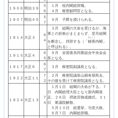
５
１月 桂内閣総辞職。
１９０６
明治３９
６
４月 枢密顧問官となる。
５
１９０７
明治４０
９月 子爵を授けられる。
７
３月 組閣の大命を受けるが、海
軍との折衝がまとまらず、翌月組閣
６
１９１４
大正３
まんこう
４
を断念し、拝辞する（「
鰻香
内閣」
と呼ばれる）。
６
９月 全国蚕糸同業組合中央会会
１９１５
大正４
５
長となる。
６
１９１７
大正６
３月 枢密院副議長となる。
７
７
２月 枢密院議長山縣有朋死去。
１９２２
大正１１
２
その後を受けて枢密院議長となる。
１月１日 組閣の大命が下る。７
日 内閣総理大臣となり新内閣発
７
足。２６日 摂政宮御成婚式。３１
１９２４
大正１３
４
日 衆議院解散。
５月１０日 総選挙。与党大敗。
６月７日 内閣総辞職。