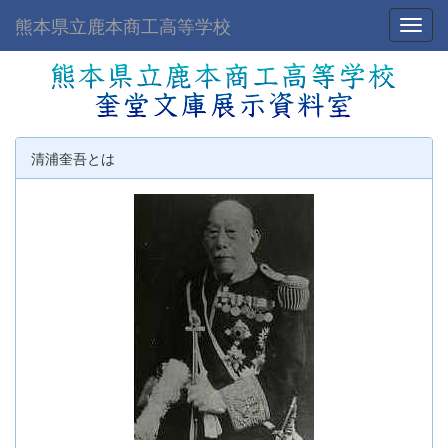
熊本県立鹿本商工高等学校
Toggl
清浦奎吾とは