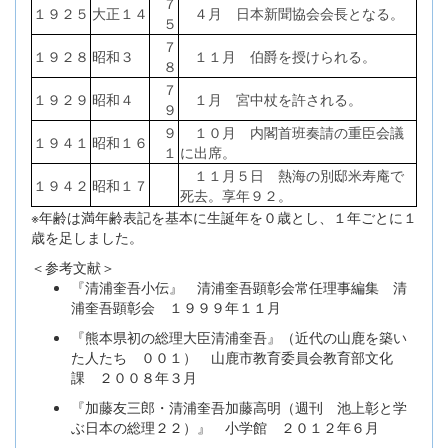
７
１９２５
大正１４
４月 日本新聞協会会長となる。
５
７
１９２８
昭和３
１１月 伯爵を授けられる。
８
７
１９２９
昭和４
１月 宮中杖を許される。
９
９
１０月 内閣首班奏請の重臣会議
１９４１
昭和１６
１
に出席。
１１月５日 熱海の別邸米寿庵で
１９４２
昭和１７
死去。享年９２。
※年齢は満年齢表記を基本に生誕年を０歳とし、１年ごとに１
歳を足しました。
＜参考文献＞
『清浦奎吾小伝』 清浦奎吾顕彰会常任理事編集 清
浦奎吾顕彰会 １９９９年１１月
『熊本県初の総理大臣清浦奎吾』（近代の山鹿を築い
た人たち ００１） 山鹿市教育委員会教育部文化
課 ２００８年３月
『加藤友三郎・清浦奎吾加藤高明（週刊 池上彰と学
ぶ日本の総理２２）』 小学館 ２０１２年６月