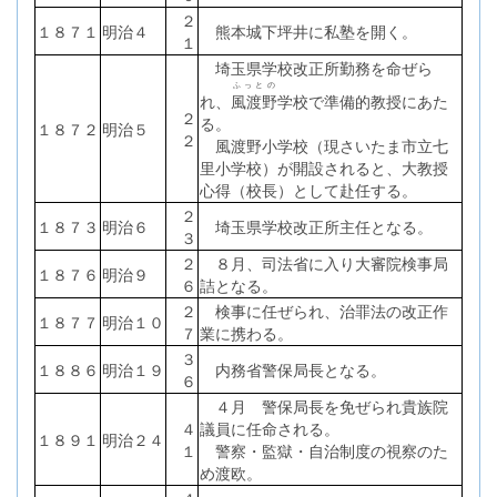
２
１８７１
明治４
熊本城下坪井に私塾を開く。
１
埼玉県学校改正所勤務を命ぜら
ふっとの
れ、
風渡野
学校で準備的教授にあた
２
る。
１８７２
明治５
２
風渡野小学校（現さいたま市立七
里小学校）が開設されると、大教授
心得（校長）として赴任する。
２
１８７３
明治６
埼玉県学校改正所主任となる。
３
２
８月、司法省に入り大審院検事局
１８７６
明治９
６
詰となる。
２
検事に任ぜられ、治罪法の改正作
１８７７
明治１０
７
業に携わる。
３
１８８６
明治１９
内務省警保局長となる。
６
４月 警保局長を免ぜられ貴族院
４
議員に任命される。
１８９１
明治２４
１
警察・監獄・自治制度の視察のた
め渡欧。