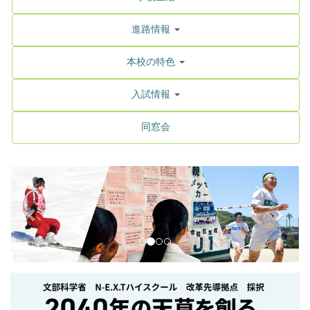
進路情報
本校の特色
入試情報
同窓会
p
n
r
e
e
x
v
t
i
o
u