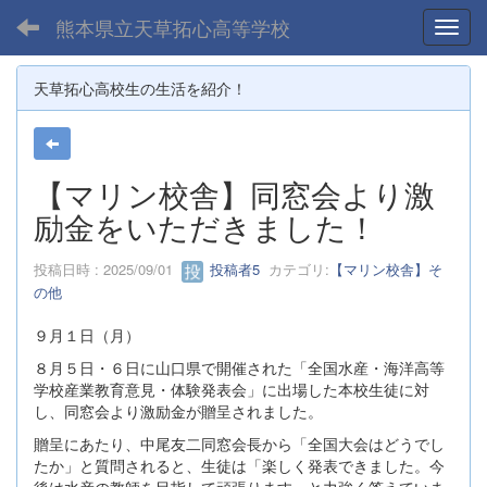
熊本県立天草拓心高等学校
Toggl
天草拓心高校生の生活を紹介！
【マリン校舎】同窓会より激
励金をいただきました！
投稿日時 : 2025/09/01
投稿者5
カテゴリ:
【マリン校舎】そ
の他
９月１日（月）
８月５日・６日に山口県で開催された「全国水産・海洋高等
学校産業教育意見・体験発表会」に出場した本校生徒に対
し、同窓会より激励金が贈呈されました。
贈呈にあたり、中尾友二同窓会長から「全国大会はどうでし
たか」と質問されると、生徒は「楽しく発表できました。今
後は水産の教師を目指して頑張ります」と力強く答えていま