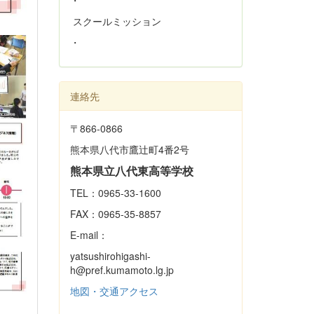
・
スクールミッション
・
連絡先
〒866‐0866
熊本県八代市鷹辻町4番2号
熊本県立八代東高等学校
TEL：0965-33-1600
FAX：0965-35-8857
E-mail：
yatsushirohigashi-
h@pref.kumamoto.lg.jp
地図・交通アクセス