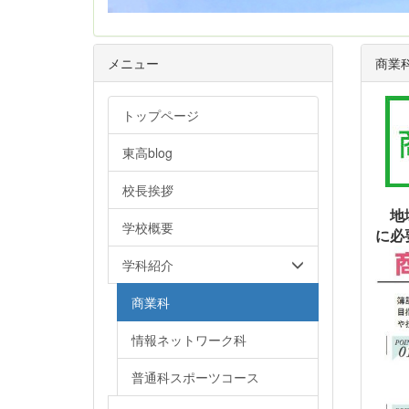
メニュー
商業
トップページ
東高blog
校長挨拶
地域
学校概要
に必
学科紹介
商業科
情報ネットワーク科
普通科スポーツコース