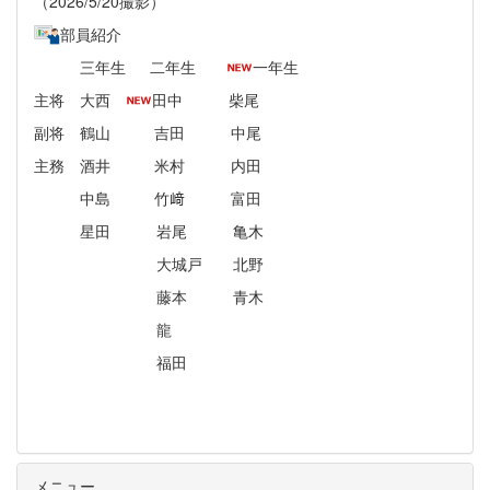
（2026/5/20撮影）
部員紹介
三年生 二年生
一年生
主将 大西
田中 柴尾
副将 鶴山 吉田 中尾
主務 酒井 米村 内田
中島 竹﨑 富田
星田 岩尾 亀木
大城戸 北野
藤本 青木
龍
福田
メニュー