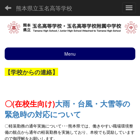
熊本県立玉名高等学校
Toggl
Menu
【学校からの連絡】
〇(在校生向け)
大雨・台風・大雪等の
緊急時の対応について
〇軽装勤務の通年実施について･･･熊本県
では、働きやすい職場環境整
備の観点から通年の
軽装勤務を実施しており、本校でも奨励しています
ので御理解をお願いします。