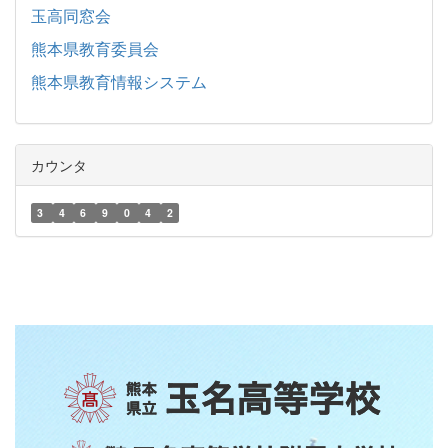
玉高同窓会
熊本県教育委員会
熊本県教育情報システム
カウンタ
3
4
6
9
0
4
2