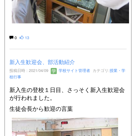
0
13
新入生歓迎会、部活動紹介
投稿日時 : 2021/04/09
学校サイト管理者
カテゴリ:
授業・学
校行事
新入生の登校１日目、さっそく新入生歓迎会
が行われました。
生徒会長から歓迎の言葉