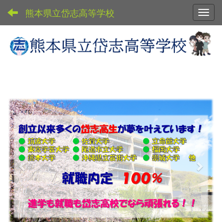
熊本県立岱志高等学校
Toggl
p
n
r
e
e
x
v
t
i
o
u
s