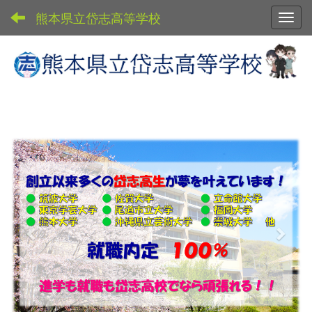
熊本県立岱志高等学校
Toggl
p
n
r
e
e
x
v
t
i
o
u
s