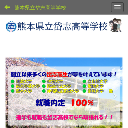
熊本県立岱志高等学校
Toggl
p
n
r
e
e
x
v
t
i
o
u
s