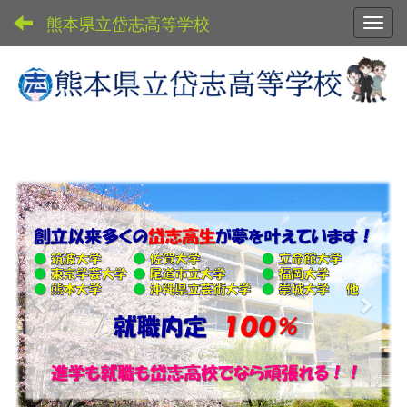
熊本県立岱志高等学校
Toggl
p
n
r
e
e
x
v
t
i
o
u
s