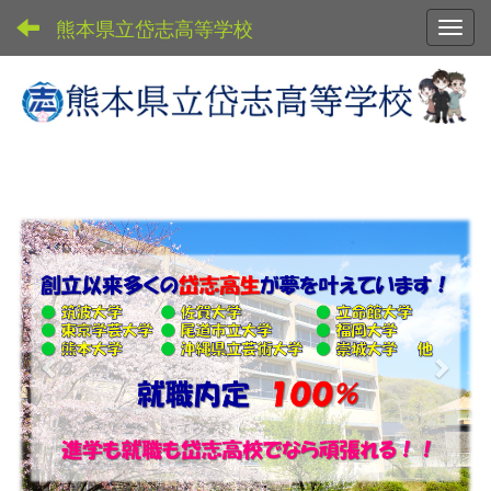
熊本県立岱志高等学校
Toggl
p
n
r
e
e
x
v
t
i
o
u
s