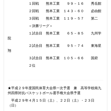
１回戦 熊本工業 ９９－１６ 秀岳館
２回戦 熊本工業 １４３－６０ 必由館
３回戦 熊本工業 １１９－５７ 第二
＜決勝リーグ＞
１試合目 熊本工業 ６５－８５ 九州学
院
２試合目 熊本工業 ９５－７４ 東海星
翔
３試合目 熊本工業 １０５－６６ 国府
２位
★平成２９年度国民体育大会県一次予選 兼 高等学校南九
州四県対抗バスケットボール選手権大会県予選
平成２９年４月１５日（土）、２２日（土）・２３日
（日）