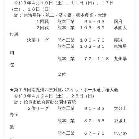
令和３年４月１０日（土）、１１日（日）、１７日
（土）、１８日（日）
於： 東海星翔・第二・済々黌・熊本農業・大津
１回戦 熊本工業 ９５－６３ 国府
２回戦 熊本工業 １０３－６９ 学園大
付属
決勝リーグ 熊本工業 １００－７６ 慶誠
熊本工業 １０２－８１ 東海星
翔
熊本工業 ７２－１１８ 九州学
院
２位
★第７６回南九州四県対抗バスケットボール選手権大会
令和３年４月２４日（土）、２５日（日）
於： 姶良市総合運動公園体育館
２位リーグ 熊本工業 ９１－８３ 大分上
野丘
熊本工業 ８２－５６ 都城工
業
熊本工業 ６７－７０ れいめ