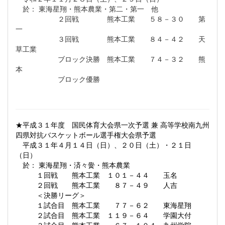
於： 東海星翔・熊本農業・第二・第一 他
２回戦 熊本工業 ５８－３０ 第
一
３回戦 熊本工業 ８４－４２ 天
草工業
ブロック決勝 熊本工業 ７４－３２ 熊
本
ブロック優勝
★平成３１年度 国民体育大会県一次予選 兼 高等学校南九州
四県対抗バスケットボール選手権大会県予選
平成３１年４月１４日（日）、２０日（土）・２１日
（日）
於： 東海星翔・済々黌・熊本農業
１回戦 熊本工業 １０１－４４ 玉名
２回戦 熊本工業 ８７－４９ 人吉
＜決勝リーグ＞
１試合目 熊本工業 ７７－６２ 東海星翔
２試合目 熊本工業 １１９－６４ 学園大付