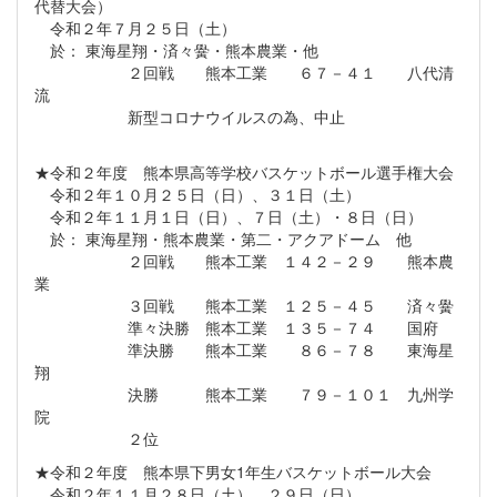
代替大会）
令和２年７月２５日（土）
於： 東海星翔・済々黌・熊本農業・他
２回戦 熊本工業 ６７－４１ 八代清
流
新型コロナウイルスの為、中止
★令和２年度 熊本県高等学校バスケットボール選手権大会
令和２年１０月２５日（日）、３１日（土）
令和２年１１月１日（日）、７日（土）・８日（日）
於： 東海星翔・熊本農業・第二・アクアドーム 他
２回戦 熊本工業 １４２－２９ 熊本農
業
３回戦 熊本工業 １２５－４５ 済々黌
準々決勝 熊本工業 １３５－７４ 国府
準決勝 熊本工業 ８６－７８ 東海星
翔
決勝 熊本工業 ７９－１０１ 九州学
院
２位
★令和２年度 熊本県下男女1年生バスケットボール大会
令和２年１１月２８日（土）、２９日（日）