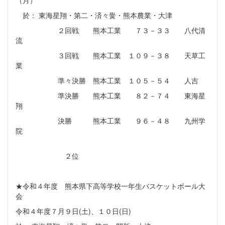
（月）
於： 東海星翔・第二・済々黌・熊本農業・大津
２回戦 熊本工業 ７３－３３ 八代清
流
３回戦 熊本工業 １０９－３８ 天草工
業
準々決勝 熊本工業 １０５－５４ 人吉
準決勝 熊本工業 ８２－７４ 東海星
翔
決勝 熊本工業 ９６－４８ 九州学
院
２位
★令和４年度 熊本県下高等学校一年生バスケットボール大
会
令和４年度７月９日(土)、１０日(日)