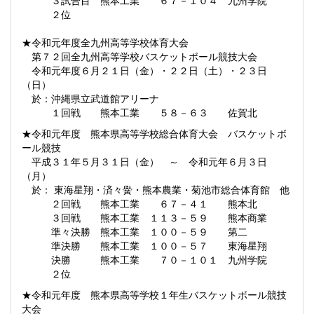
３試合目 熊本工業 ６７－１０４ 九州学院
２位
★令和元年度全九州高等学校体育大会
第７２回全九州高等学校バスケットボール競技大会
令和元年度６月２１日（金）・２２日（土）・２３日
（日）
於：沖縄県立武道館アリーナ
１回戦 熊本工業 ５８－６３ 佐賀北
★令和元年度 熊本県高等学校総合体育大会 バスケットボ
ール競技
平成３１年５月３１日（金） ～ 令和元年６月３日
（月）
於： 東海星翔・済々黌・熊本農業・菊池市総合体育館 他
２回戦 熊本工業 ６７－４１ 熊本北
３回戦 熊本工業 １１３－５９ 熊本商業
準々決勝 熊本工業 １００－５９ 第二
準決勝 熊本工業 １００－５７ 東海星翔
決勝 熊本工業 ７０－１０１ 九州学院
２位
★令和元年度 熊本県高等学校１年生バスケットボール競技
大会