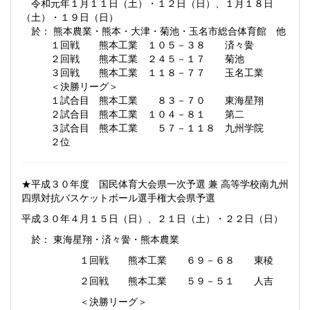
令和元年１月１１日（土）・１２日（日）、１月１８日
（土）・１９日（日）
於： 熊本農業・熊本・大津・菊池・玉名市総合体育館 他
１回戦 熊本工業 １０５－３８ 済々黌
２回戦 熊本工業 ２４５－１７ 菊池
３回戦 熊本工業 １１８－７７ 玉名工業
＜決勝リーグ＞
１試合目 熊本工業 ８３－７０ 東海星翔
２試合目 熊本工業 １０４－８１ 第二
３試合目 熊本工業 ５７－１１８ 九州学院
２位
★平成３０年度 国民体育大会県一次予選 兼 高等学校南九州
四県対抗バスケットボール選手権大会県予選
平成３０年４月１５日（日）、２１日（土）・２２日（日）
於： 東海星翔・済々黌・熊本農業
１回戦 熊本工業 ６９－６８ 東稜
２回戦 熊本工業 ５９－５１ 人吉
＜決勝リーグ＞