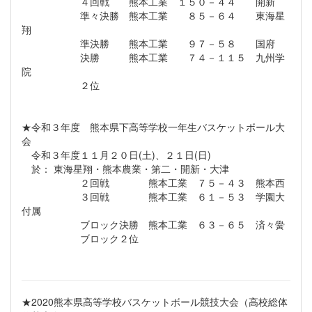
４回戦 熊本工業 １５０－４４ 開新
準々決勝 熊本工業 ８５－６４ 東海星
翔
準決勝 熊本工業 ９７－５８ 国府
決勝 熊本工業 ７４－１１５ 九州学
院
２位
★令和３年度 熊本県下高等学校一年生バスケットボール大
会
令和３年度１１月２０日(土)、２１日(日)
於： 東海星翔・熊本農業・第二・開新・大津
２回戦 熊本工業 ７５－４３ 熊本西
３回戦 熊本工業 ６１－５３ 学園大
付属
ブロック決勝 熊本工業 ６３－６５ 済々黌
ブロック２位
★2020熊本県高等学校バスケットボール競技大会（高校総体