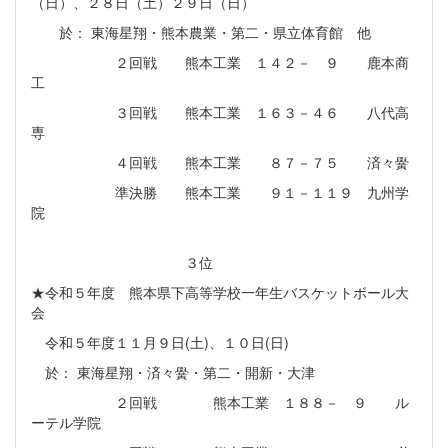
（日）、２８日（土）２９日（日）
於： 東海星翔・熊本農業・第二・県立体育館 他
２回戦 熊本工業 １４２－ ９ 鹿本商
工
３回戦 熊本工業 １６３－４６ 八代高
専
４回戦 熊本工業 ８７－７５ 済々黌
準決勝 熊本工業 ９１－１１９ 九州学
院
３位
★令和５年度 熊本県下高等学校一年生バスケットボール大
会
令和５年度１１月９日(土)、１０日(日)
於： 東海星翔・済々黌・第二・開新・大津
２回戦 熊本工業 １８８－ ９ ル
ーテル学院