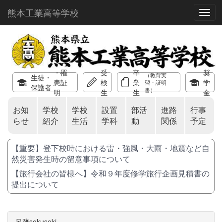
熊本工業高等学校
Toggl
・罹
受
卒
奨
（教育実
生徒・
患証
検
業
学
習・証明
保護者
書）
明
生
生
金
お知
学校
学校
設置
部活
進路
行事
らせ
紹介
生活
学科
動
関係
予定
【重要】登下校時における雷・強風・大雨・地震など自
然災害発生時の留意事項について
【旅行会社の皆様へ】令和９年度修学旅行企画見積書の
提出について
足跡sokuseki