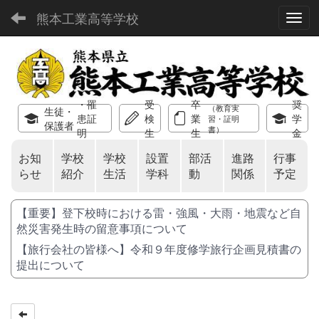
熊本工業高等学校
Toggl
・罹
受
卒
奨
（教育実
生徒・
患証
検
業
学
習・証明
保護者
書）
明
生
生
金
お知
学校
学校
設置
部活
進路
行事
らせ
紹介
生活
学科
動
関係
予定
【重要】登下校時における雷・強風・大雨・地震など自
然災害発生時の留意事項について
【旅行会社の皆様へ】令和９年度修学旅行企画見積書の
提出について