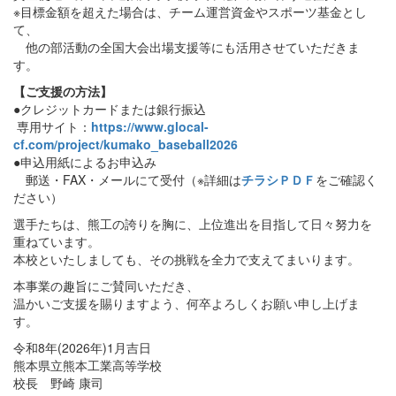
※目標金額を超えた場合は、チーム運営資金やスポーツ基金とし
て、
他の部活動の全国大会出場支援等にも活用させていただきま
す。
【ご支援の方法】
●クレジットカードまたは銀行振込
専用サイト：
https://www.glocal-
cf.com/project/kumako_baseball2026
●申込用紙によるお申込み
郵送・FAX・メールにて受付（※詳細は
チラシＰＤＦ
をご確認く
ださい）
選手たちは、熊工の誇りを胸に、上位進出を目指して日々努力を
重ねています。
本校といたしましても、その挑戦を全力で支えてまいります。
本事業の趣旨にご賛同いただき、
温かいご支援を賜りますよう、何卒よろしくお願い申し上げま
す。
令和8年(2026年)1月吉日
熊本県立熊本工業高等学校
校長 野崎 康司