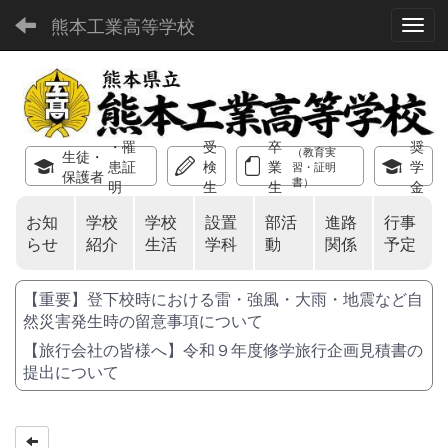
熊本工業高等学校
Toggl
・罹
受
卒
奨
（教育実
生徒・
患証
検
業
学
習・証明
保護者
書）
明
生
生
金
お知
学校
学校
設置
部活
進路
行事
らせ
紹介
生活
学科
動
関係
予定
【重要】登下校時における雷・強風・大雨・地震など自
然災害発生時の留意事項について
【旅行会社の皆様へ】令和９年度修学旅行企画見積書の
提出について