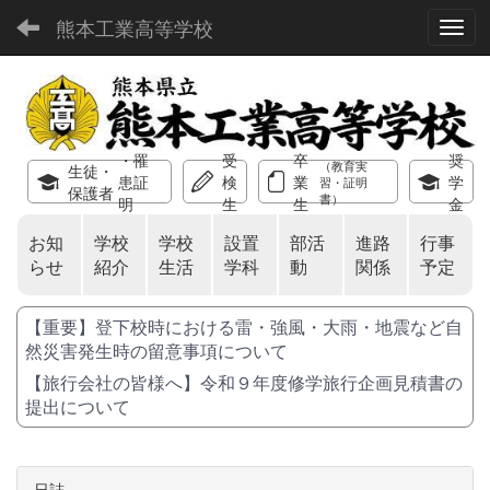
熊本工業高等学校
Toggl
・罹
受
卒
奨
（教育実
生徒・
患証
検
業
学
習・証明
保護者
書）
明
生
生
金
お知
学校
学校
設置
部活
進路
行事
らせ
紹介
生活
学科
動
関係
予定
【重要】登下校時における雷・強風・大雨・地震など自
然災害発生時の留意事項について
【旅行会社の皆様へ】令和９年度修学旅行企画見積書の
提出について
日誌